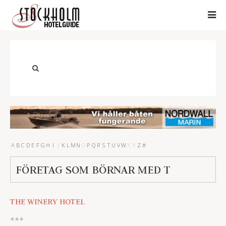
A
B
C
D
E
F
G
H
I
J
K
L
M
N
O
P
Q
R
S
T
U
V
W
X
Y
Z
#
FÖRETAG SOM BÖRNAR MED T
THE WINERY HOTEL
***