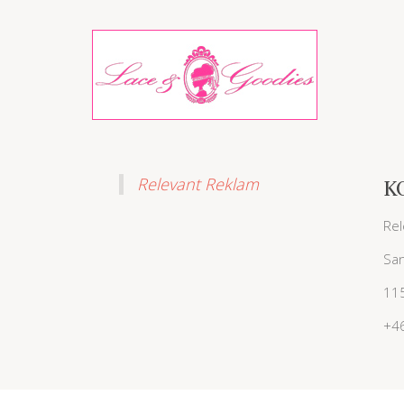
Relevant Reklam
K
Rel
San
11
+4