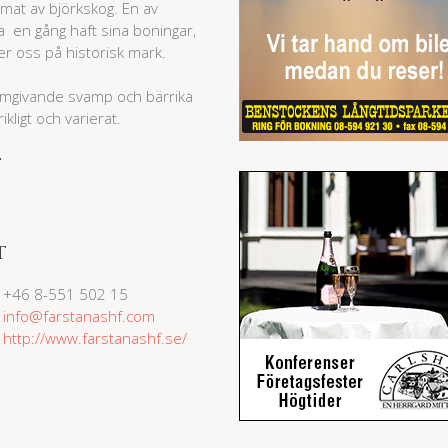
mat av björkskog. En av
a en gång haft sina boningar,
er oss på historisk mark.
omgivande svamp och bärrika
ikligt och varierat.
T
T
+46 8-551 502 15
info@farstanashf.com
http://www.farstanashf.se/