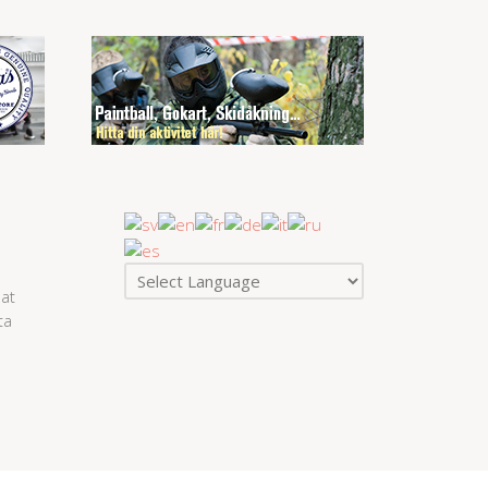
at
ta