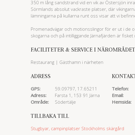
350 m lång sandstrand vid en vik av Östersjön inra
Sörmlands absolut vackraste platser, där vikingarn
lämningarna på kullarna runt oss visar att vi befinn
Promenadvägar och motionsslingor för er ut i de 
skogarna och på intilliggande Järnafjärden är fisket r
FACILITETER & SERVICE I NÄROMRÅDE
Restaurang | Gästhamn i närheten
ADRESS
KONTAK
GPS:
59.09797, 17.65211
Telefon:
Adress:
Farsta 1, 153 91 Järna
Email:
Område:
Södertälje
Hemsida:
TILLBAKA TILL
Stugbyar, campinplatser
Stockholms skärgård