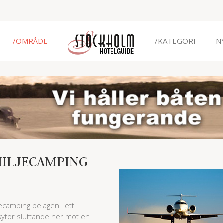
/OMRÅDE
/KATEGORI
N
MILJECAMPING
ecamping belägen i ett
ytor sluttande ner mot en