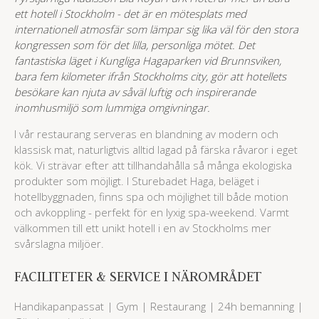
ett hotell i Stockholm - det är en mötesplats med
internationell atmosfär som lämpar sig lika väl för den stora
kongressen som för det lilla, personliga mötet. Det
fantastiska läget i Kungliga Hagaparken vid Brunnsviken,
bara fem kilometer ifrån Stockholms city, gör att hotellets
besökare kan njuta av såväl luftig och inspirerande
inomhusmiljö som lummiga omgivningar.
I vår restaurang serveras en blandning av modern och
klassisk mat, naturligtvis alltid lagad på färska råvaror i eget
kök. Vi strävar efter att tillhandahålla så många ekologiska
produkter som möjligt. I Sturebadet Haga, beläget i
hotellbyggnaden, finns spa och möjlighet till både motion
och avkoppling - perfekt för en lyxig spa-weekend. Varmt
välkommen till ett unikt hotell i en av Stockholms mer
svårslagna miljöer.
FACILITETER & SERVICE I NÄROMRÅDET
Handikapanpassat | Gym | Restaurang | 24h bemanning |