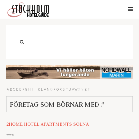
A
B
C
D
E
F
G
H
I
J
K
L
M
N
O
P
Q
R
S
T
U
V
W
X
Y
Z
#
FÖRETAG SOM BÖRNAR MED #
2HOME HOTEL APARTMENTS SOLNA
***