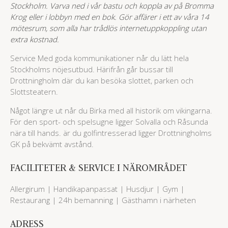
Stockholm. Varva ned i vår bastu och koppla av på Bromma
Krog eller i lobbyn med en bok. Gör affärer i ett av våra 14
mötesrum, som alla har trådlös internetuppkoppling utan
extra kostnad.
Service Med goda kommunikationer når du lätt hela
Stockholms nöjesutbud. Härifrån går bussar till
Drottningholm där du kan besöka slottet, parken och
Slottsteatern.
Något längre ut når du Birka med all historik om vikingarna.
För den sport- och spelsugne ligger Solvalla och Råsunda
nära till hands. är du golfintresserad ligger Drottningholms
GK på bekvämt avstånd.
FACILITETER & SERVICE I NÄROMRÅDET
Allergirum | Handikapanpassat | Husdjur | Gym |
Restaurang | 24h bemanning | Gästhamn i närheten
ADRESS